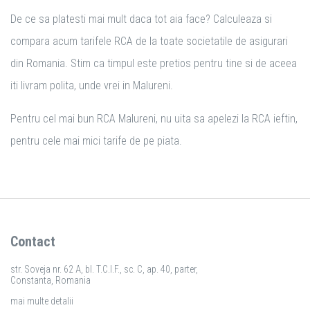
De ce sa platesti mai mult daca tot aia face? Calculeaza si
compara acum tarifele RCA de la toate societatile de asigurari
din Romania. Stim ca timpul este pretios pentru tine si de aceea
iti livram polita, unde vrei in Malureni.
Pentru cel mai bun RCA Malureni, nu uita sa apelezi la RCA ieftin,
pentru cele mai mici tarife de pe piata.
Contact
str. Soveja nr. 62 A, bl. T.C.I.F., sc. C, ap. 40, parter,
Constanta, Romania
mai multe detalii