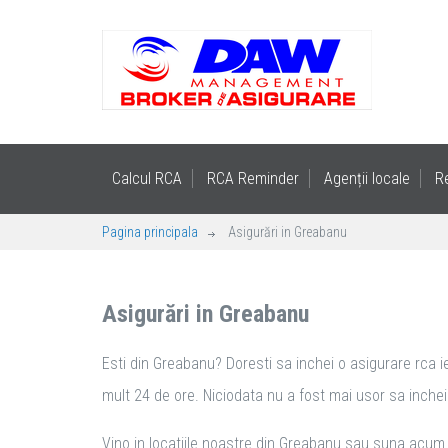
Calcul RCA
RCA Reminder
Agenții locale
R
Pagina principala
Asigurări in Greabanu
Asigurări in Greabanu
Esti din Greabanu? Doresti sa inchei o asigurare rca ie
mult 24 de ore. Niciodata nu a fost mai usor sa inchei 
Vino in locatiile noastre din Greabanu sau suna acum 