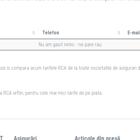
Telefon
E-mai
Nu am gasit nimic - ne pare rau
za si compara acum tarifele RCA de la toate societatile de asigurari d
 RCA ieftin, pentru cele mai mici tarife de pe piata.
T
Asigurări
Articole din presă