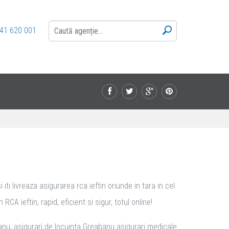
41 620 001
i livreaza asigurarea rca ieftin oriunde in tara in cel
A ieftin, rapid, eficient si sigur, totul online!
anu, asigurari de locuinta Greabanu asigurari medicale