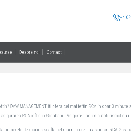
+4 02
esurse
Despre noi
Contact
ftin? DAW MANAGEMENT iti ofera cel mai ieftin RCA in doar 3 minute si it
asigurarea RCA ieftin in Greabanu. Asigura-ti acum autoturismul cu un RC
la numerele de mai jos si afla cel mai mic pret la asigurari RCA Greab