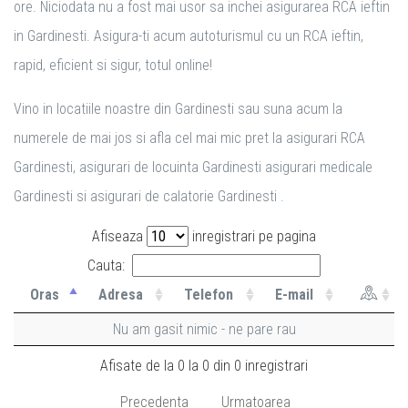
ore. Niciodata nu a fost mai usor sa inchei asigurarea RCA ieftin
in Gardinesti. Asigura-ti acum autoturismul cu un RCA ieftin,
rapid, eficient si sigur, totul online!
Vino in locatiile noastre din Gardinesti sau suna acum la
numerele de mai jos si afla cel mai mic pret la asigurari RCA
Gardinesti, asigurari de locuinta Gardinesti asigurari medicale
Gardinesti si asigurari de calatorie Gardinesti .
Afiseaza
inregistrari pe pagina
Cauta:
Oras
Adresa
Telefon
E-mail
Nu am gasit nimic - ne pare rau
Afisate de la 0 la 0 din 0 inregistrari
Precedenta
Urmatoarea