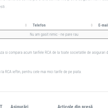
sti .
Telefon
E-mai
Nu am gasit nimic - ne pare rau
za si compara acum tarifele RCA de la toate societatile de asigurari d
la RCA ieftin, pentru cele mai mici tarife de pe piata.
T
Asigurări
Articole din presă