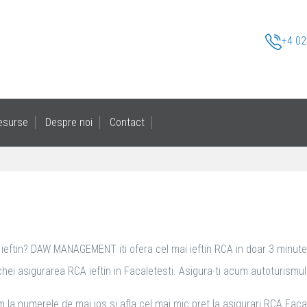
+4 02
esurse
Despre noi
Contact
 ieftin? DAW MANAGEMENT iti ofera cel mai ieftin RCA in doar 3 minute si
ei asigurarea RCA ieftin in Facaletesti. Asigura-ti acum autoturismul cu 
 la numerele de mai jos si afla cel mai mic pret la asigurari RCA Facal