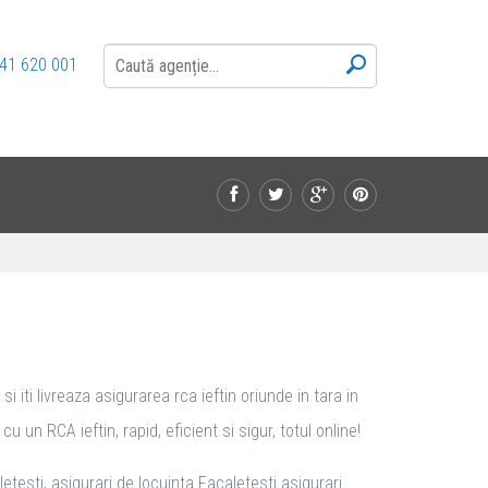
41 620 001
 iti livreaza asigurarea rca ieftin oriunde in tara in
un RCA ieftin, rapid, eficient si sigur, totul online!
etesti, asigurari de locuinta Facaletesti asigurari