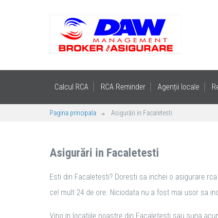
Calcul RCA
RCA Reminder
Agenții locale
R
Pagina principala
Asigurări in Facaletesti
Asigurări in Facaletesti
Esti din Facaletesti? Doresti sa inchei o asigurare rca
cel mult 24 de ore. Niciodata nu a fost mai usor sa inch
Vino in locatiile noastre din Facaletesti sau suna acum