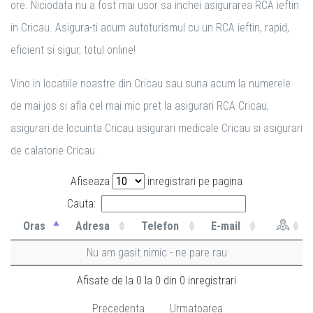
ore. Niciodata nu a fost mai usor sa inchei asigurarea RCA ieftin
in Cricau. Asigura-ti acum autoturismul cu un RCA ieftin, rapid,
eficient si sigur, totul online!
Vino in locatiile noastre din Cricau sau suna acum la numerele
de mai jos si afla cel mai mic pret la asigurari RCA Cricau,
asigurari de locuinta Cricau asigurari medicale Cricau si asigurari
de calatorie Cricau .
Afiseaza
inregistrari pe pagina
Cauta:
Oras
Adresa
Telefon
E-mail
Nu am gasit nimic - ne pare rau
Afisate de la 0 la 0 din 0 inregistrari
Precedenta
Urmatoarea