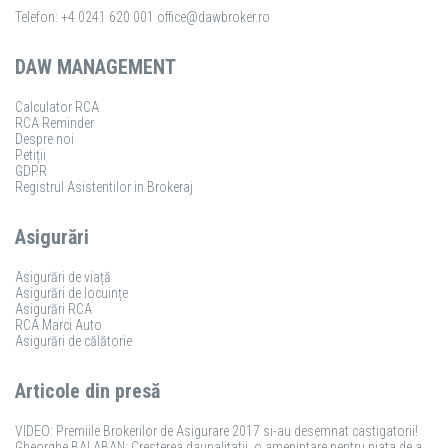
Telefon: +4 0241 620 001
office@dawbroker.ro
DAW MANAGEMENT
Calculator RCA
RCA Reminder
Despre noi
Petiții
GDPR
Registrul Asistentilor in Brokeraj
Asigurări
Asigurări de viață
Asigurări de locuințe
Asigurări RCA
RCA Marci Auto
Asigurări de călătorie
Articole din presă
VIDEO: Premiile Brokerilor de Asigurare 2017 si-au desemnat castigatorii!
Gheorghe BALABAN: Cresterea daunalitatii, o amenintare pentru piata de asigurari