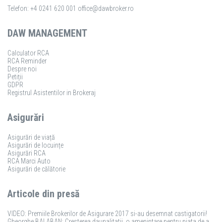
Telefon: +4 0241 620 001
office@dawbroker.ro
DAW MANAGEMENT
Calculator RCA
RCA Reminder
Despre noi
Petiții
GDPR
Registrul Asistentilor in Brokeraj
Asigurări
Asigurări de viață
Asigurări de locuințe
Asigurări RCA
RCA Marci Auto
Asigurări de călătorie
Articole din presă
VIDEO: Premiile Brokerilor de Asigurare 2017 si-au desemnat castigatorii!
Gheorghe BALABAN: Cresterea daunalitatii, o amenintare pentru piata de asigurari